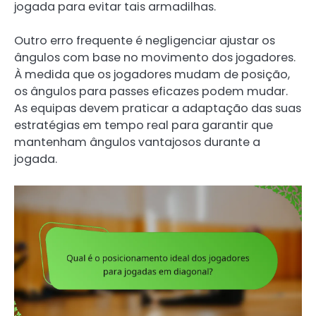
jogada para evitar tais armadilhas.
Outro erro frequente é negligenciar ajustar os
ângulos com base no movimento dos jogadores.
À medida que os jogadores mudam de posição,
os ângulos para passes eficazes podem mudar.
As equipas devem praticar a adaptação das suas
estratégias em tempo real para garantir que
mantenham ângulos vantajosos durante a
jogada.