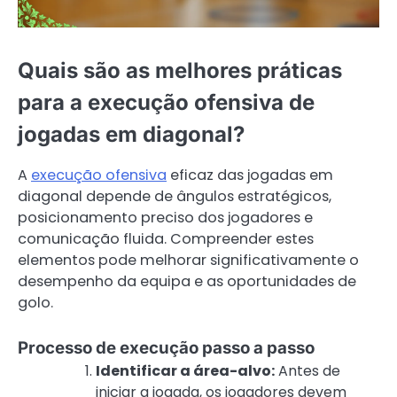
Quais são as melhores práticas
para a execução ofensiva de
jogadas em diagonal?
A
execução ofensiva
eficaz das jogadas em
diagonal depende de ângulos estratégicos,
posicionamento preciso dos jogadores e
comunicação fluida. Compreender estes
elementos pode melhorar significativamente o
desempenho da equipa e as oportunidades de
golo.
Processo de execução passo a passo
Identificar a área-alvo:
Antes de
iniciar a jogada, os jogadores devem