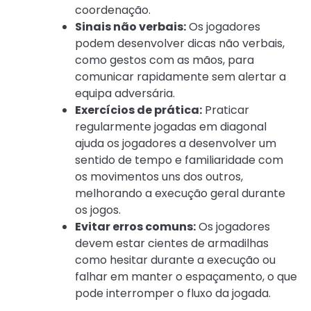
coordenação.
Sinais não verbais:
Os jogadores
podem desenvolver dicas não verbais,
como gestos com as mãos, para
comunicar rapidamente sem alertar a
equipa adversária.
Exercícios de prática:
Praticar
regularmente jogadas em diagonal
ajuda os jogadores a desenvolver um
sentido de tempo e familiaridade com
os movimentos uns dos outros,
melhorando a execução geral durante
os jogos.
Evitar erros comuns:
Os jogadores
devem estar cientes de armadilhas
como hesitar durante a execução ou
falhar em manter o espaçamento, o que
pode interromper o fluxo da jogada.