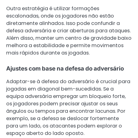
Outra estratégia é utilizar formações
escalonadas, onde os jogadores não estão
diretamente alinhados. Isso pode confundir a
defesa adversária e criar aberturas para ataques.
Além disso, manter um centro de gravidade baixo
melhora a estabilidade e permite movimentos
mais rápidos durante as jogadas.
Ajustes com base na defesa do adversário
Adaptar-se à defesa do adversário é crucial para
jogadas em diagonal bem-sucedidas. Se a
equipa adversária empregar um bloqueio forte,
os jogadores podem precisar ajustar os seus
ângulos ou tempos para encontrar lacunas. Por
exemplo, se a defesa se deslocar fortemente
para um lado, os atacantes podem explorar o
espaço aberto do lado oposto.