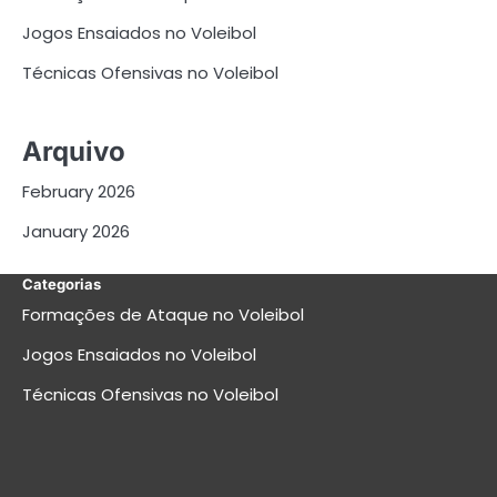
Jogos Ensaiados no Voleibol
Técnicas Ofensivas no Voleibol
Arquivo
February 2026
January 2026
Categorias
Formações de Ataque no Voleibol
Jogos Ensaiados no Voleibol
Técnicas Ofensivas no Voleibol