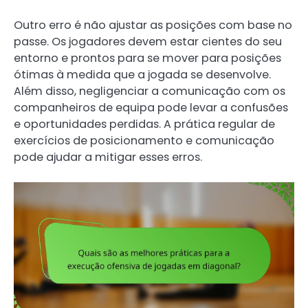
Outro erro é não ajustar as posições com base no
passe. Os jogadores devem estar cientes do seu
entorno e prontos para se mover para posições
ótimas à medida que a jogada se desenvolve.
Além disso, negligenciar a comunicação com os
companheiros de equipa pode levar a confusões
e oportunidades perdidas. A prática regular de
exercícios de posicionamento e comunicação
pode ajudar a mitigar esses erros.