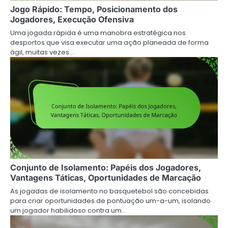
Jogo Rápido: Tempo, Posicionamento dos
Jogadores, Execução Ofensiva
Uma jogada rápida é uma manobra estratégica nos
desportos que visa executar uma ação planeada de forma
ágil, muitas vezes…
Conjunto de Isolamento: Papéis dos Jogadores,
Vantagens Táticas, Oportunidades de Marcação
As jogadas de isolamento no basquetebol são concebidas
para criar oportunidades de pontuação um-a-um, isolando
um jogador habilidoso contra um…