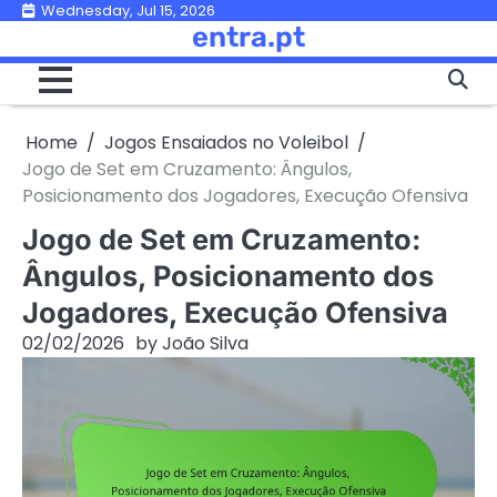
Skip
Wednesday, Jul 15, 2026
entra.pt
to
content
Home
Jogos Ensaiados no Voleibol
Jogo de Set em Cruzamento: Ângulos,
Posicionamento dos Jogadores, Execução Ofensiva
Jogo de Set em Cruzamento:
Ângulos, Posicionamento dos
Jogadores, Execução Ofensiva
02/02/2026
by
João Silva