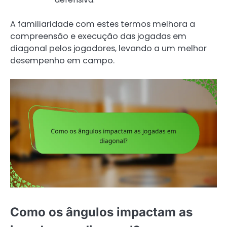
A familiaridade com estes termos melhora a
compreensão e execução das jogadas em
diagonal pelos jogadores, levando a um melhor
desempenho em campo.
Como os ângulos impactam as