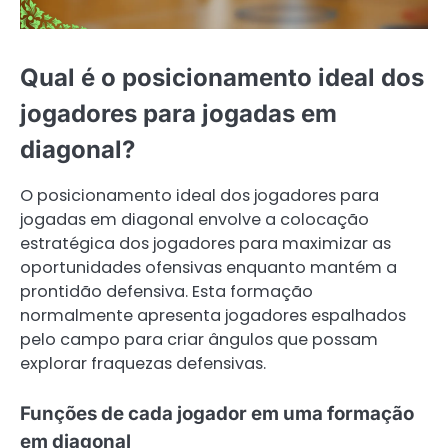
Qual é o posicionamento ideal dos
jogadores para jogadas em
diagonal?
O posicionamento ideal dos jogadores para
jogadas em diagonal envolve a colocação
estratégica dos jogadores para maximizar as
oportunidades ofensivas enquanto mantém a
prontidão defensiva. Esta formação
normalmente apresenta jogadores espalhados
pelo campo para criar ângulos que possam
explorar fraquezas defensivas.
Funções de cada jogador em uma formação
em diagonal