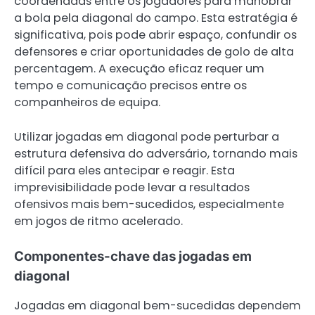
coordenadas entre os jogadores para manobrar
a bola pela diagonal do campo. Esta estratégia é
significativa, pois pode abrir espaço, confundir os
defensores e criar oportunidades de golo de alta
percentagem. A execução eficaz requer um
tempo e comunicação precisos entre os
companheiros de equipa.
Utilizar jogadas em diagonal pode perturbar a
estrutura defensiva do adversário, tornando mais
difícil para eles antecipar e reagir. Esta
imprevisibilidade pode levar a resultados
ofensivos mais bem-sucedidos, especialmente
em jogos de ritmo acelerado.
Componentes-chave das jogadas em
diagonal
Jogadas em diagonal bem-sucedidas dependem