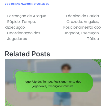
JOGOS ENSAIADOS NO VOLEIBOL
Formação de Ataque
Técnica de Batida
Post
Rápido: Tempo,
Cruzada: Ângulos,
navigation
Execução,
Posicionamento do
Coordenação dos
Jogador, Execução
Jogadores
Tática
Related Posts