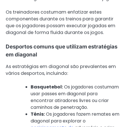
Os treinadores costumam enfatizar estes
componentes durante os treinos para garantir
que os jogadores possam executar jogadas em
diagonal de forma fluida durante os jogos.
Desportos comuns que utilizam estratégias
em diagonal
As estratégias em diagonal são prevalentes em
vários desportos, incluindo:
Basquetebol:
Os jogadores costumam
usar passes em diagonal para
encontrar atiradores livres ou criar
caminhos de penetração.
Ténis:
Os jogadores fazem remates em
diagonal para explorar o