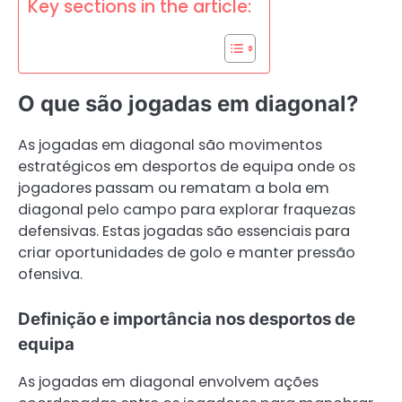
Key sections in the article:
O que são jogadas em diagonal?
As jogadas em diagonal são movimentos
estratégicos em desportos de equipa onde os
jogadores passam ou rematam a bola em
diagonal pelo campo para explorar fraquezas
defensivas. Estas jogadas são essenciais para
criar oportunidades de golo e manter pressão
ofensiva.
Definição e importância nos desportos de
equipa
As jogadas em diagonal envolvem ações