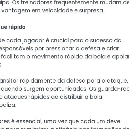
quipa. Os treinadores frequentemente mudam d
 vantagem em velocidade e surpresa.
ue rápido
e cada jogador é crucial para o sucesso da
sponsáveis por pressionar a defesa e criar
 facilitam o movimento rápido da bola e apoi
.
ansitar rapidamente da defesa para o ataque,
a quando surgem oportunidades. Os guarda-re
ataques rápidos ao distribuir a bola
aliza.
ores é essencial, uma vez que cada um deve