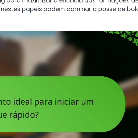
ing para maximizar a eficácia das formações d
 nestes papéis podem dominar a posse de bol