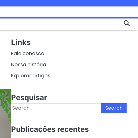
Links
Fale conosco
Nossa história
Explorar artigos
Pesquisar
Search
for:
Publicações recentes