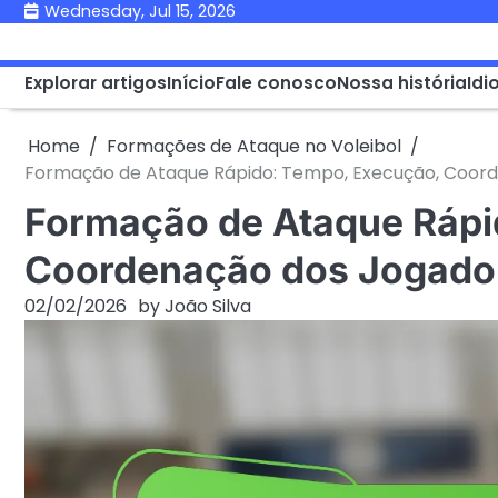
Skip
Wednesday, Jul 15, 2026
to
content
Explorar artigos
Início
Fale conosco
Nossa história
Id
Home
Formações de Ataque no Voleibol
Formação de Ataque Rápido: Tempo, Execução, Coor
Formação de Ataque Rápi
Coordenação dos Jogado
02/02/2026
by
João Silva