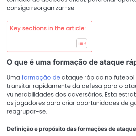
consiga reorganizar-se.
Key sections in the article:
O que é uma formação de ataque ráp
Uma
formação de
ataque rápido no futebol
transitar rapidamente da defesa para o ata
vulnerabilidades dos adversários. Esta estr
os jogadores para criar oportunidades de g
reagrupar-se.
Definição e propósito das formações de ataque