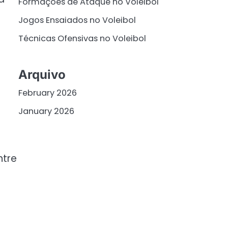
Formações de Ataque no Voleibol
Jogos Ensaiados no Voleibol
Técnicas Ofensivas no Voleibol
Arquivo
February 2026
January 2026
ntre