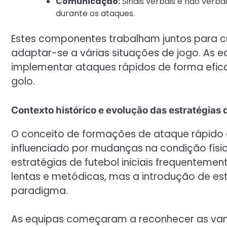
Comunicação:
Sinais verbais e não verb
durante os ataques.
Estes componentes trabalham juntos para c
adaptar-se a várias situações de jogo. As
implementar ataques rápidos de forma efic
golo.
Contexto histórico e evolução das estratégias 
O conceito de formações de ataque rápido e
influenciado por mudanças na condição física
estratégias de futebol iniciais frequentem
lentas e metódicas, mas a introdução de esti
paradigma.
As equipas começaram a reconhecer as vant