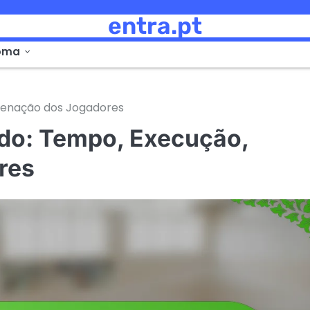
entra.pt
ioma
denação dos Jogadores
do: Tempo, Execução,
res