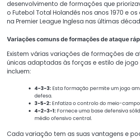
desenvolvimento de formações que priorizav
o Futebol Total Holandês nos anos 1970 e os
na Premier League Inglesa nas últimas décad
Variações comuns de formações de ataque ráp
Existem várias variações de formações de 
únicas adaptadas às forças e estilo de jo
incluem:
4-3-3:
Esta formação permite um jogo amplo
defesa.
3-5-2:
Enfatiza o controlo do meio-campo 
4-2-3-1:
Fornece uma base defensiva sóli
médio ofensivo central.
Cada variação tem as suas vantagens e po