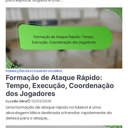
para explorar ângulos e criar…
FORMAÇÕES DE ATAQUE NO VOLEIBOL
Formação de Ataque Rápido:
Tempo, Execução, Coordenação
dos Jogadores
by
João Silva
02/02/2026
Uma formação de ataque rápido no futebol é uma
abordagem tática destinada a transitar rapidamente da
defesa para o ataque,…