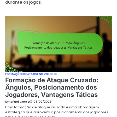
durante os jogos.
FORMAÇÕES DE ATAQUE NO VOLEIBOL
Formação de Ataque Cruzado:
Ângulos, Posicionamento dos
Jogadores, Vantagens Táticas
by
Rafael Costa
05/02/2026
Uma formação de ataque cruzado é uma abordagem
estratégica que aproveita o posicionamento dos jogadores