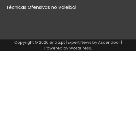
Técnicas Ofensivas no Voleibol
Copyright © 2026
entra.pt
| Expert News by
Ascendoor
|
Powered by
WordPress
.