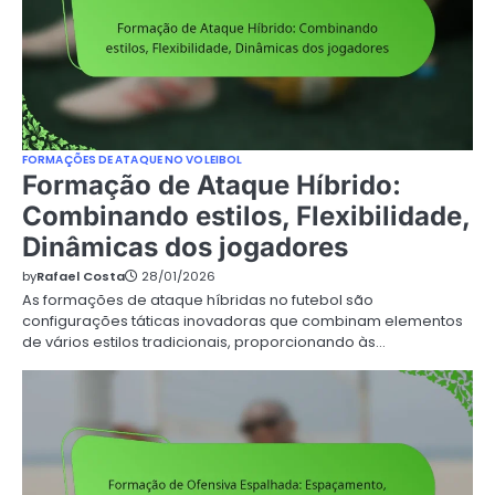
FORMAÇÕES DE ATAQUE NO VOLEIBOL
Formação de Ataque Híbrido:
Combinando estilos, Flexibilidade,
Dinâmicas dos jogadores
by
Rafael Costa
28/01/2026
As formações de ataque híbridas no futebol são
configurações táticas inovadoras que combinam elementos
de vários estilos tradicionais, proporcionando às…