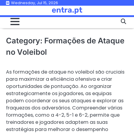
Skip
Wednesday, Jul 15, 2026
entra.pt
to
content
Category:
Formações de Ataque
no Voleibol
As formações de ataque no voleibol são cruciais
para maximizar a eficiência ofensiva e criar
oportunidades de pontuação. Ao organizar
estrategicamente os jogadores, as equipas
podem coordenar os seus ataques e explorar as
fraquezas dos adversários. Compreender várias
formações, como a 4-2, 5-1 e 6-2, permite que
treinadores e jogadores adaptem as suas
estratégias para melhorar o desempenho