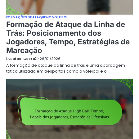
FORMAÇÕES DE ATAQUE NO VOLEIBOL
Formação de Ataque da Linha de
Trás: Posicionamento dos
Jogadores, Tempo, Estratégias de
Marcação
by
Rafael Costa
26/01/2026
A formação de ataque da linha de trás é uma abordagem
tática utilizada em desportos como o voleibol e o…