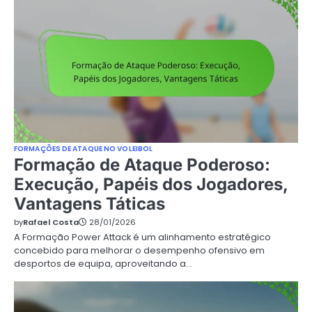
FORMAÇÕES DE ATAQUE NO VOLEIBOL
Formação de Ataque Poderoso:
Execução, Papéis dos Jogadores,
Vantagens Táticas
by
Rafael Costa
28/01/2026
A Formação Power Attack é um alinhamento estratégico
concebido para melhorar o desempenho ofensivo em
desportos de equipa, aproveitando a…