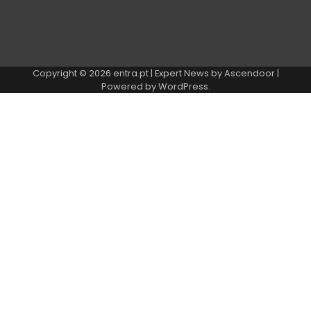
Copyright © 2026
entra.pt
| Expert News by
Ascendoor
|
Powered by
WordPress
.