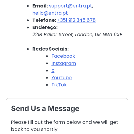
Email:
support@entra.pt
,
hello@entra.pt
Telefone:
+351 912 345 678
Endereço:
221B Baker Street, London, UK NW1 6XE
Redes Sociais:
Facebook
Instagram
X
YouTube
TikTok
Send Us a Message
Please fill out the form below and we will get
back to you shortly.