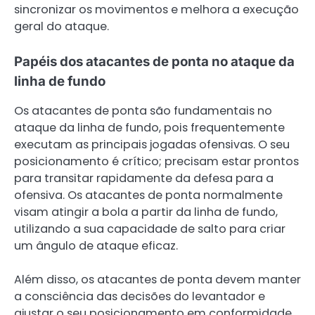
sincronizar os movimentos e melhora a execução
geral do ataque.
Papéis dos atacantes de ponta no ataque da
linha de fundo
Os atacantes de ponta são fundamentais no
ataque da linha de fundo, pois frequentemente
executam as principais jogadas ofensivas. O seu
posicionamento é crítico; precisam estar prontos
para transitar rapidamente da defesa para a
ofensiva. Os atacantes de ponta normalmente
visam atingir a bola a partir da linha de fundo,
utilizando a sua capacidade de salto para criar
um ângulo de ataque eficaz.
Além disso, os atacantes de ponta devem manter
a consciência das decisões do levantador e
ajustar o seu posicionamento em conformidade.