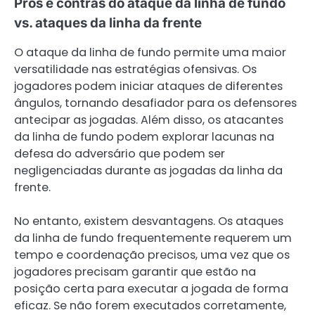
Prós e contras do ataque da linha de fundo
vs. ataques da linha da frente
O ataque da linha de fundo permite uma maior
versatilidade nas estratégias ofensivas. Os
jogadores podem iniciar ataques de diferentes
ângulos, tornando desafiador para os defensores
antecipar as jogadas. Além disso, os atacantes
da linha de fundo podem explorar lacunas na
defesa do adversário que podem ser
negligenciadas durante as jogadas da linha da
frente.
No entanto, existem desvantagens. Os ataques
da linha de fundo frequentemente requerem um
tempo e coordenação precisos, uma vez que os
jogadores precisam garantir que estão na
posição certa para executar a jogada de forma
eficaz. Se não forem executados corretamente,