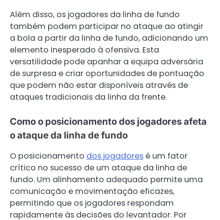
Além disso, os jogadores da linha de fundo
também podem participar no ataque ao atingir
a bola a partir da linha de fundo, adicionando um
elemento inesperado à ofensiva. Esta
versatilidade pode apanhar a equipa adversária
de surpresa e criar oportunidades de pontuação
que podem não estar disponíveis através de
ataques tradicionais da linha da frente.
Como o posicionamento dos jogadores afeta
o ataque da linha de fundo
O posicionamento
dos jogadores
é um fator
crítico no sucesso de um ataque da linha de
fundo. Um alinhamento adequado permite uma
comunicação e movimentação eficazes,
permitindo que os jogadores respondam
rapidamente às decisões do levantador. Por