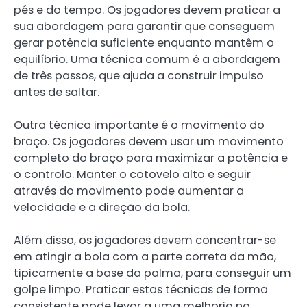
pés e do tempo. Os jogadores devem praticar a
sua abordagem para garantir que conseguem
gerar potência suficiente enquanto mantêm o
equilíbrio. Uma técnica comum é a abordagem
de três passos, que ajuda a construir impulso
antes de saltar.
Outra técnica importante é o movimento do
braço. Os jogadores devem usar um movimento
completo do braço para maximizar a potência e
o controlo. Manter o cotovelo alto e seguir
através do movimento pode aumentar a
velocidade e a direção da bola.
Além disso, os jogadores devem concentrar-se
em atingir a bola com a parte correta da mão,
tipicamente a base da palma, para conseguir um
golpe limpo. Praticar estas técnicas de forma
consistente pode levar a uma melhoria no