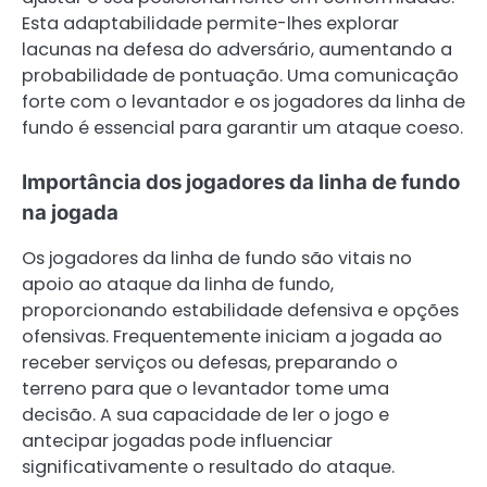
Esta adaptabilidade permite-lhes explorar
lacunas na defesa do adversário, aumentando a
probabilidade de pontuação. Uma comunicação
forte com o levantador e os jogadores da linha de
fundo é essencial para garantir um ataque coeso.
Importância dos jogadores da linha de fundo
na jogada
Os jogadores da linha de fundo são vitais no
apoio ao ataque da linha de fundo,
proporcionando estabilidade defensiva e opções
ofensivas. Frequentemente iniciam a jogada ao
receber serviços ou defesas, preparando o
terreno para que o levantador tome uma
decisão. A sua capacidade de ler o jogo e
antecipar jogadas pode influenciar
significativamente o resultado do ataque.