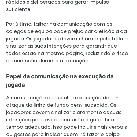
rápidos e deliberados para gerar impulso
suficiente.
Por último, falhar na comunicação com os
colegas de equipa pode prejudicar a eficácia da
jogada. Os jogadores devem chamar pela bola e
sinalizar as suas intenções para garantir que
todos estão na mesma página, reduzindo o risco
de confusão durante a execução.
Papel da comunicação na execução da
jogada
A comunicação é crucial na execução de um
ataque da linha de fundo bem-sucedido. Os
jogadores devem sinalizar claramente as suas
intenções para evitar confusão e garantir o
tempo adequado. Isso pode incluir sinais verbais
ou gestos para indicar quem irá fazer o golpe.