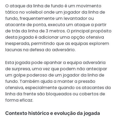
O ataque da linha de fundo é um movimento
tático no voleibol onde um jogador da linha de
fundo, frequentemente um levantador ou
atacante de ponta, executa um ataque a partir
de trás da linha de 3 metros. O principal propósito
desta jogada é adicionar uma opção ofensiva
inesperada, permitindo que as equipas explorem
lacunas na defesa do adversário.
Esta jogada pode apanhar a equipa adversária
de surpresa, uma vez que podem não antecipar
um golpe poderoso de um jogador da linha de
fundo. Também ajuda a manter a pressão
ofensiva, especialmente quando os atacantes da
linha da frente são bloqueados ou cobertos de
forma eficaz.
Contexto histórico e evolução da jogada