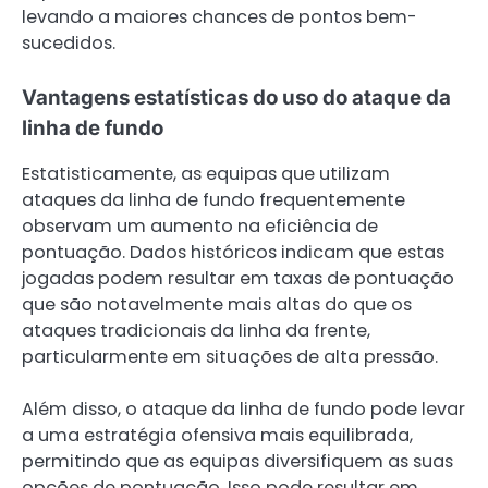
levando a maiores chances de pontos bem-
sucedidos.
Vantagens estatísticas do uso do ataque da
linha de fundo
Estatisticamente, as equipas que utilizam
ataques da linha de fundo frequentemente
observam um aumento na eficiência de
pontuação. Dados históricos indicam que estas
jogadas podem resultar em taxas de pontuação
que são notavelmente mais altas do que os
ataques tradicionais da linha da frente,
particularmente em situações de alta pressão.
Além disso, o ataque da linha de fundo pode levar
a uma estratégia ofensiva mais equilibrada,
permitindo que as equipas diversifiquem as suas
opções de pontuação. Isso pode resultar em