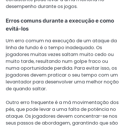
desempenho durante os jogos.
Erros comuns durante a execução e como
evitá-los
Um erro comum na execução de um ataque da
linha de fundo é o tempo inadequado. Os
jogadores muitas vezes saltam muito cedo ou
muito tarde, resultando num golpe fraco ou
numa oportunidade perdida. Para evitar isso, os
jogadores devem praticar o seu tempo com um
levantador para desenvolver uma melhor noção
de quando saltar.
Outro erro frequente é a má movimentação dos
pés, que pode levar a uma falta de potência no
ataque. Os jogadores devem concentrar-se nos
seus passos de abordagem, garantindo que são