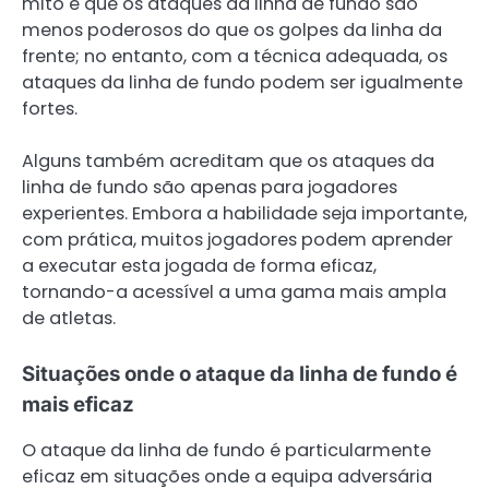
mito é que os ataques da linha de fundo são
menos poderosos do que os golpes da linha da
frente; no entanto, com a técnica adequada, os
ataques da linha de fundo podem ser igualmente
fortes.
Alguns também acreditam que os ataques da
linha de fundo são apenas para jogadores
experientes. Embora a habilidade seja importante,
com prática, muitos jogadores podem aprender
a executar esta jogada de forma eficaz,
tornando-a acessível a uma gama mais ampla
de atletas.
Situações onde o ataque da linha de fundo é
mais eficaz
O ataque da linha de fundo é particularmente
eficaz em situações onde a equipa adversária