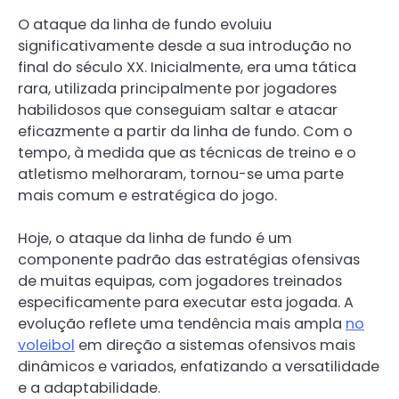
O ataque da linha de fundo evoluiu
significativamente desde a sua introdução no
final do século XX. Inicialmente, era uma tática
rara, utilizada principalmente por jogadores
habilidosos que conseguiam saltar e atacar
eficazmente a partir da linha de fundo. Com o
tempo, à medida que as técnicas de treino e o
atletismo melhoraram, tornou-se uma parte
mais comum e estratégica do jogo.
Hoje, o ataque da linha de fundo é um
componente padrão das estratégias ofensivas
de muitas equipas, com jogadores treinados
especificamente para executar esta jogada. A
evolução reflete uma tendência mais ampla
no
voleibol
em direção a sistemas ofensivos mais
dinâmicos e variados, enfatizando a versatilidade
e a adaptabilidade.