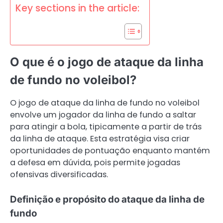
Key sections in the article:
O que é o jogo de ataque da linha
de fundo no voleibol?
O jogo de ataque da linha de fundo no voleibol
envolve um jogador da linha de fundo a saltar
para atingir a bola, tipicamente a partir de trás
da linha de ataque. Esta estratégia visa criar
oportunidades de pontuação enquanto mantém
a defesa em dúvida, pois permite jogadas
ofensivas diversificadas.
Definição e propósito do ataque da linha de
fundo