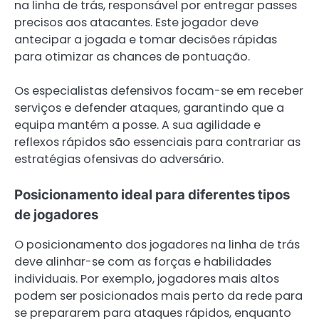
na linha de trás, responsável por entregar passes
precisos aos atacantes. Este jogador deve
antecipar a jogada e tomar decisões rápidas
para otimizar as chances de pontuação.
Os especialistas defensivos focam-se em receber
serviços e defender ataques, garantindo que a
equipa mantém a posse. A sua agilidade e
reflexos rápidos são essenciais para contrariar as
estratégias ofensivas do adversário.
Posicionamento ideal para diferentes tipos
de jogadores
O posicionamento dos jogadores na linha de trás
deve alinhar-se com as forças e habilidades
individuais. Por exemplo, jogadores mais altos
podem ser posicionados mais perto da rede para
se prepararem para ataques rápidos, enquanto