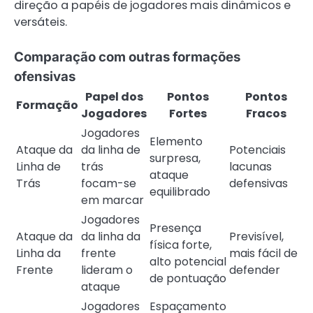
direção a papéis de jogadores mais dinâmicos e
versáteis.
Comparação com outras formações
ofensivas
Papel dos
Pontos
Pontos
Formação
Jogadores
Fortes
Fracos
Jogadores
Elemento
Ataque da
da linha de
Potenciais
surpresa,
Linha de
trás
lacunas
ataque
Trás
focam-se
defensivas
equilibrado
em marcar
Jogadores
Presença
Ataque da
da linha da
Previsível,
física forte,
Linha da
frente
mais fácil de
alto potencial
Frente
lideram o
defender
de pontuação
ataque
Jogadores
Espaçamento