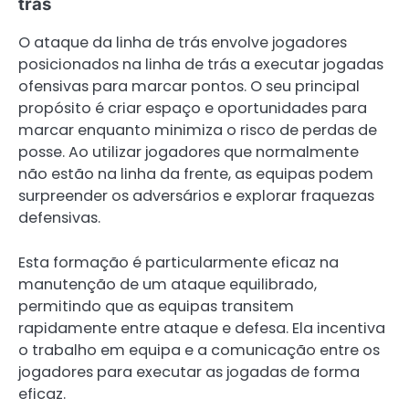
trás
O ataque da linha de trás envolve jogadores
posicionados na linha de trás a executar jogadas
ofensivas para marcar pontos. O seu principal
propósito é criar espaço e oportunidades para
marcar enquanto minimiza o risco de perdas de
posse. Ao utilizar jogadores que normalmente
não estão na linha da frente, as equipas podem
surpreender os adversários e explorar fraquezas
defensivas.
Esta formação é particularmente eficaz na
manutenção de um ataque equilibrado,
permitindo que as equipas transitem
rapidamente entre ataque e defesa. Ela incentiva
o trabalho em equipa e a comunicação entre os
jogadores para executar as jogadas de forma
eficaz.