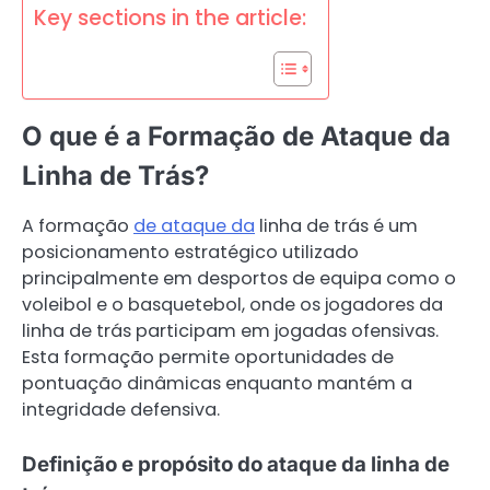
Key sections in the article:
O que é a Formação de Ataque da
Linha de Trás?
A formação
de ataque da
linha de trás é um
posicionamento estratégico utilizado
principalmente em desportos de equipa como o
voleibol e o basquetebol, onde os jogadores da
linha de trás participam em jogadas ofensivas.
Esta formação permite oportunidades de
pontuação dinâmicas enquanto mantém a
integridade defensiva.
Definição e propósito do ataque da linha de