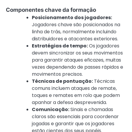
Componentes chave da formação
Posicionamento dos jogadores:
Jogadores chave são posicionados na
linha de trás, normalmente incluindo
distribuidores e atacantes exteriores.
Estratégias de tempo:
Os jogadores
devem sincronizar os seus movimentos
para garantir ataques eficazes, muitas
vezes dependendo de passes rápidos e
movimentos precisos.
Técnicas de pontuação:
Técnicas
comuns incluem ataques de remate,
toques e remates em rolo que podem
apanhar a defesa desprevenida.
Comunicação:
Sinais e chamadas
claros são essenciais para coordenar
jogadas e garantir que os jogadores
estão cientes dos seus papéis.