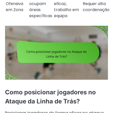
Ofensiva
ocupam
eficaz,
Requer alta
em Zona
áreas
trabalho em
coordenação
específicas
equipa
Como posicionar jogadores no
Ataque da Linha de Trás?
Posicionar jogadores de forma eficaz no ataque