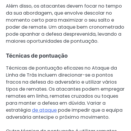
Além disso, os atacantes devem focar no tempo
da sua abordagem, que envolve descolar no
momento certo para maximizar o seu salto e
poder de remate. Um ataque bem cronometrado
pode apanhar a defesa desprevenida, levando a
maiores oportunidades de pontuação.
Técnicas de pontuação
Técnicas de pontuação eficazes no Ataque da
Linha de Trás incluem direcionar-se a pontos
fracos na defesa do adversário e utilizar vários
tipos de remates. Os atacantes podem empregar
remates em linha, remates cruzados ou toques
para manter a defesa em dúvida. Variar a
estratégia
de ataque
pode impedir que a equipa
adversária antecipe o próximo movimento.