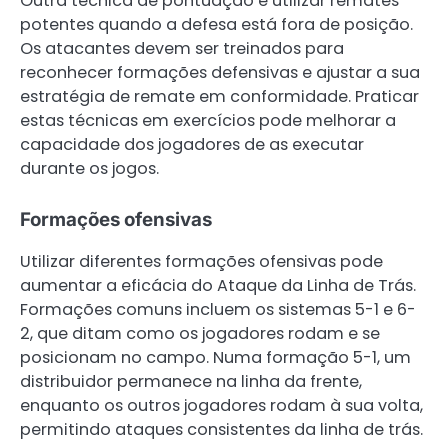
Outra técnica de pontuação é utilizar remates
potentes quando a defesa está fora de posição.
Os atacantes devem ser treinados para
reconhecer formações defensivas e ajustar a sua
estratégia de remate em conformidade. Praticar
estas técnicas em exercícios pode melhorar a
capacidade dos jogadores de as executar
durante os jogos.
Formações ofensivas
Utilizar diferentes formações ofensivas pode
aumentar a eficácia do Ataque da Linha de Trás.
Formações comuns incluem os sistemas 5-1 e 6-
2, que ditam como os jogadores rodam e se
posicionam no campo. Numa formação 5-1, um
distribuidor permanece na linha da frente,
enquanto os outros jogadores rodam à sua volta,
permitindo ataques consistentes da linha de trás.