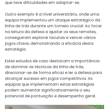
que teve dificuldades em adaptar-se.
Outro exemplo é a nível universitário, onde uma
equipa implementou um ataque estratégico da
linha de trás durante um torneio crucial. Ao focar
na leitura da defesa e ajustar os seus remates,
conseguiram explorar lacunas e vencer vários
jogos chave, demonstrando a eficácia desta
estratégia.
Estes estudos de caso destacam a importância
de dominar as técnicas da linha de trás,
direcionar-se de forma eficaz e ler a defesa para
alcançar sucesso em jogos competitivos. As
equipas que implementam estas estratégias
podem aumentar significativamente o seu
potencial de pontuação e desempenho geral.