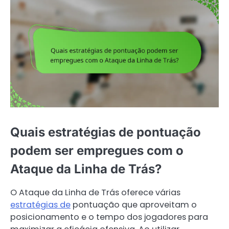
Quais estratégias de pontuação
podem ser empregues com o
Ataque da Linha de Trás?
O Ataque da Linha de Trás oferece várias
estratégias de
pontuação que aproveitam o
posicionamento e o tempo dos jogadores para