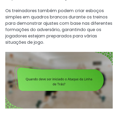
Os treinadores também podem criar esboços
simples em quadros brancos durante os treinos
para demonstrar ajustes com base nas diferentes
formações do adversário, garantindo que os
jogadores estejam preparados para várias
situações de jogo.