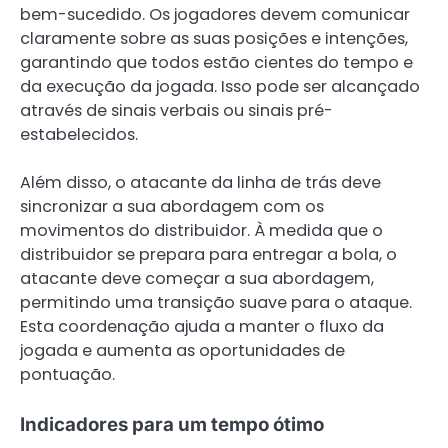
bem-sucedido. Os jogadores devem comunicar
claramente sobre as suas posições e intenções,
garantindo que todos estão cientes do tempo e
da execução da jogada. Isso pode ser alcançado
através de sinais verbais ou sinais pré-
estabelecidos.
Além disso, o atacante da linha de trás deve
sincronizar a sua abordagem com os
movimentos do distribuidor. À medida que o
distribuidor se prepara para entregar a bola, o
atacante deve começar a sua abordagem,
permitindo uma transição suave para o ataque.
Esta coordenação ajuda a manter o fluxo da
jogada e aumenta as oportunidades de
pontuação.
Indicadores para um tempo ótimo