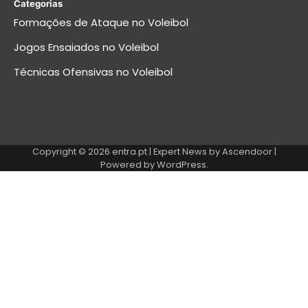
Categorias
Formações de Ataque no Voleibol
Jogos Ensaiados no Voleibol
Técnicas Ofensivas no Voleibol
Copyright © 2026
entra.pt
| Expert News by
Ascendoor
|
Powered by
WordPress
.