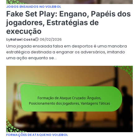
JOGOS ENSAIADOS NO VOLEIBOL
Fake Set Play: Engano, Papéis dos
jogadores, Estratégias de
execução
by
Rafael Costa
06/02/2026
Uma jogada ensaiada falsa em desportos é uma manobra
estratégica destinada a enganar os adversários, imitando
uma ação enquanto se…
FORMAÇÕES DE ATAQUE NO VOLEIBOL