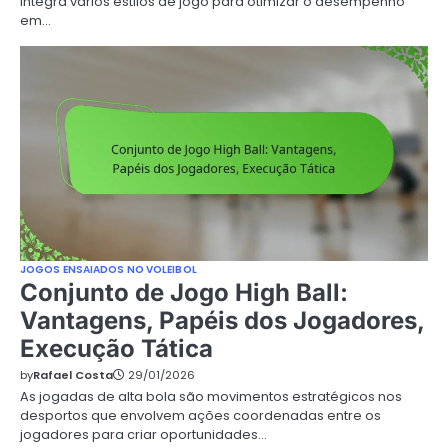
integra vários estilos de jogo para otimizar o desempenho
em…
JOGOS ENSAIADOS NO VOLEIBOL
Conjunto de Jogo High Ball:
Vantagens, Papéis dos Jogadores,
Execução Tática
by
Rafael Costa
29/01/2026
As jogadas de alta bola são movimentos estratégicos nos
desportos que envolvem ações coordenadas entre os
jogadores para criar oportunidades…