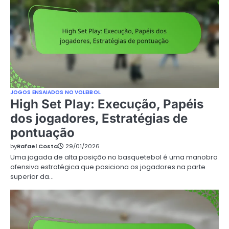
JOGOS ENSAIADOS NO VOLEIBOL
High Set Play: Execução, Papéis
dos jogadores, Estratégias de
pontuação
by
Rafael Costa
29/01/2026
Uma jogada de alta posição no basquetebol é uma manobra
ofensiva estratégica que posiciona os jogadores na parte
superior da…