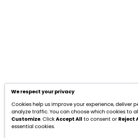
We respect your privacy
Cookies help us improve your experience, deliver p
analyze traffic. You can choose which cookies to al
Customize
. Click
Accept All
to consent or
Reject A
essential cookies.