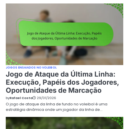
JOGOS ENSAIADOS NO VOLEIBOL
Jogo de Ataque da Última Linha:
Execução, Papéis dos Jogadores,
Oportunidades de Marcação
by
Rafael Costa
29/01/2026
O jogo de ataque da linha de fundo no voleibol é uma
estratégia dinâmica onde um jogador da linha de…